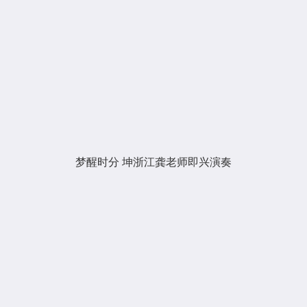
梦醒时分 坤浙江龚老师即兴演奏