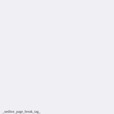
_ueditor_page_break_tag_