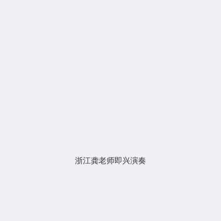
浙江龚老师即兴演奏