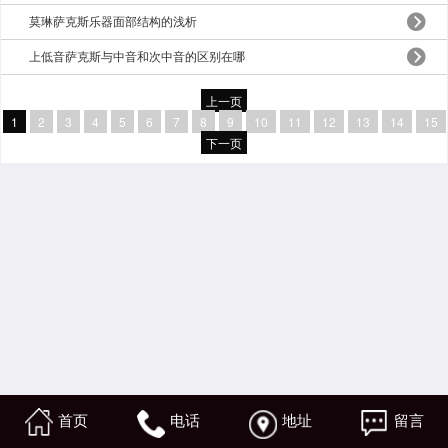
莫琳萨克斯乐器面部结构的浅析
上低音萨克斯与中音和次中音的区别在哪
上一页
1
2
3
4
5
6
7
8
9
10
11
12
13
14
15
下一页
首页
电话
地址
留言