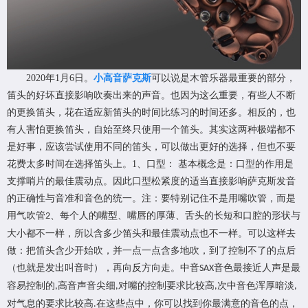
2020年1月6日。
小高音萨克斯
可以说是木管乐器最重要的部分，
笛头的好坏直接影响吹奏出来的声音。也因为这么重要，有些人不断
的更换笛头，花在适应新笛头的时间比练习的时间还多。相反的，也
有人害怕更换笛头，自始至终只使用一个笛头。其实这两种极端都不
是好事，应该尝试使用不同的笛头，可以做出更好的选择，但也不要
花费太多时间在选择笛头上。
1
、口型： 基本概念是：口型的作用是
支撑哨片的最佳震动点。因此口型松紧度的适当直接影响萨克斯发音
的正确性与音准和音色的统一。注：要特别记住不是用嘴吹管，而是
用气吹管
、每个人的嘴型、嘴唇的厚薄、舌头的长短和口腔的形状与
2
大小都不一样，所以含多少笛头和最佳震动点也不一样。可以这样去
做：把笛头含少开始吹，并一点一点含多地吹，到了控制不了的点后
（也就是发出叫音时），再向反方向走。中音
音色最接近人声是最
SAX
容易控制的
高音声音尖细
对嘴的控制要求比较高
次中音色浑厚暗淡
,
,
,
,
对气息的要求比较高
在这些点中，你可以找到你最满意的音色的点，
.